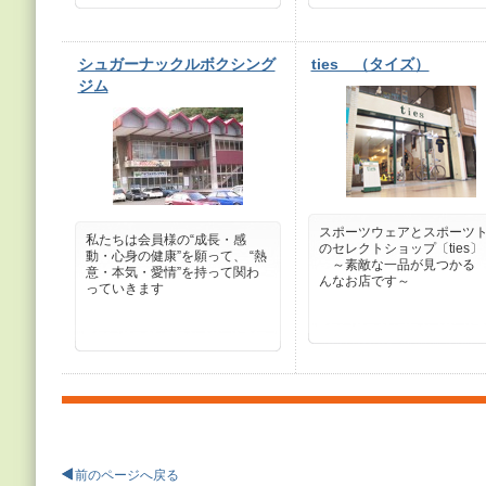
シュガーナックルボクシング
ties （タイズ）
ジム
スポーツウェアとスポーツ
私たちは会員様の“成長・感
のセレクトショップ〔ties〕
動・心身の健康”を願って、 “熱
～素敵な一品が見つかる
意・本気・愛情”を持って関わ
んなお店です～
っていきます
前のページへ戻る