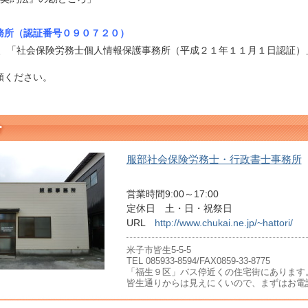
務所（認証番号０９０７２０）
は、「社会保険労務士個人情報保護事務所（平成２１年１１月１日認証）
頼ください。
服部社会保険労務士・行政書士事務所
営業時間9:00～17:00
定休日 土・日・祝祭日
URL
http://www.chukai.ne.jp/~hattori/
米子市皆生5-5-5
TEL 085933-8594/FAX0859-33-8775
「福生９区」バス停近くの住宅街にあります
皆生通りからは見えにくいので、まずはお電