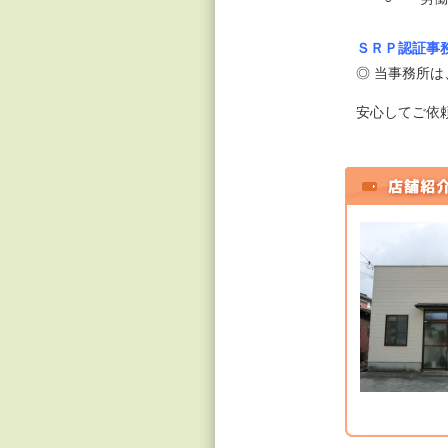
ＳＲＰ認証事
◎ 当事務所
安心してご依