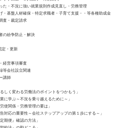
なった・不況に強い就業規則作成見直し・労務管理
上げ・基盤人材確保・特定求職者・子育て支援・・等各種助成金
・調査・裁定請求
働者の紛争防止・解決
定・更新
可・経営事項審査
事録等会社設立関連
ー講師
しく変わる労働法のポイントをつかもう」
に学ぶ～不況を乗り越えるために～」
使関係・労務管理の要は」
対応の重要性～会社ステップアップの第１歩にする～」
定期便』確認の方法」
契約法』の勘どころ」