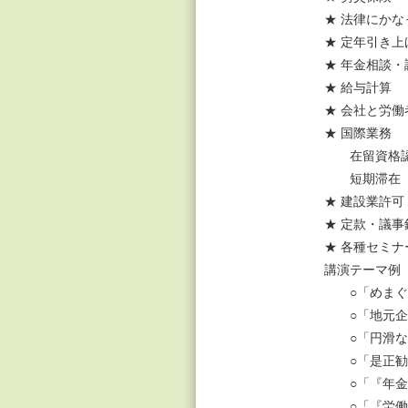
★ 法律にか
★ 定年引き
★ 年金相談
★ 給与計算
★ 会社と労
★ 国際業務
在留資格認
短期滞在
★ 建設業許
★ 定款・議
★ 各種セミナ
講演テーマ例
○「めまぐる
○「地元企業
○「円滑な労
○「是正勧告
○「『年金
○「『労働